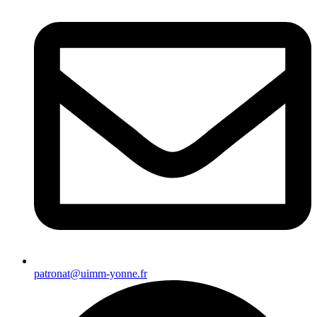
patronat@uimm-yonne.fr