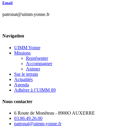
Email
patronat@uimm-yonne.fr
Navigation
UIMM Yonne
Missions
Représenter
Accompagner
Animer
Sur le terrain
Actualités
Agenda
Adhérer à l’UIMM 89
Nous contacter
6 Route de Monéteau - 8900O AUXERRE
03.86.49.26.00
patronat@uimm-yonne.fr