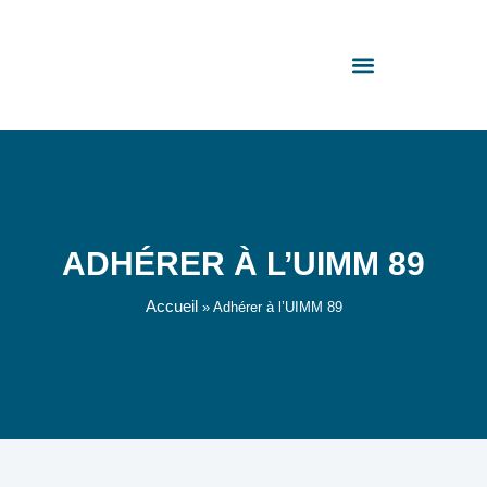
Panneau de gestion des cookies
Adhérer à l’UIMM 89
ADHÉRER À L’UIMM 89
Accueil
»
Adhérer à l’UIMM 89