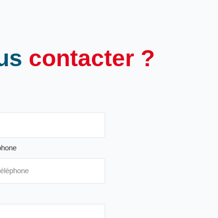
us
contacter ?
phone