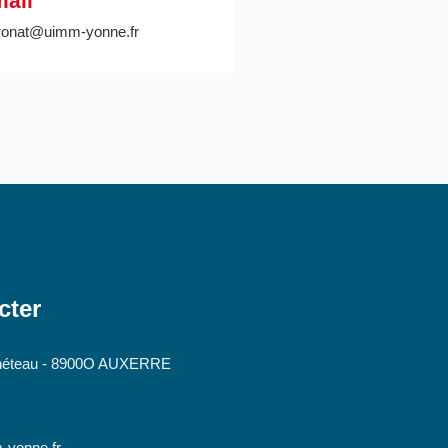
ail
ronat@uimm-yonne.fr
cter
néteau - 8900O AUXERRE
-yonne.fr