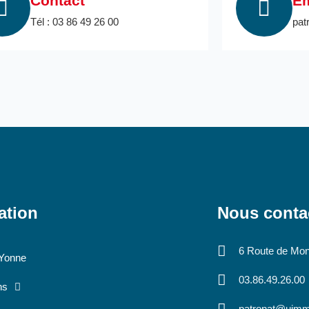
Contact
Em
Tél : 03 86 49 26 00
pat
ation
Nous conta
au des cookies
6 Route de Mo
Yonne
03.86.49.26.00
ns
patronat@uimm